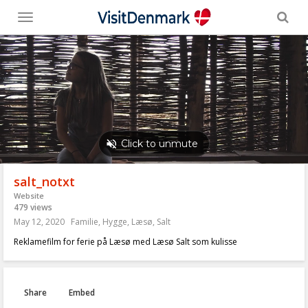
Toggle
menu
salt_notxt
Website
479 views
May 12, 2020
Familie
,
Hygge
,
Læsø
,
Salt
Reklamefilm for ferie på Læsø med Læsø Salt som kulisse
Share
Embed