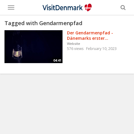
Toggle
menu
Tagged with Gendarmenpfad
Der Gendarmenpfad -
Dänemarks erster...
Website
576 views
February 10, 2023
04:41