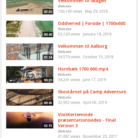
Velkommen til Skagen
Website
100,140 views
May 29, 2018
03:30
Odsherred | Forside | 1700x600
Website
53,120 views
January 18, 2018
00:40
Velkommen til Aalborg
Website
34,579 views
October 15, 2018
01:24
Hornbæk 1700 600.mp4
Website
34,241 views
June 17, 2019
00:20
Skovtårnet på Camp Adventure
Website
32,952 views
April 05, 2019
00:45
VisitKerteminde
præsentationsvideo - Final
Version 3
02:15
Website
31,087 views
November 20, 2017