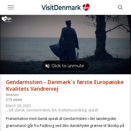
Toggle
menu
Gendarmstien - Danmark´s første Europæiske
Kvalitets Vandrervej
Website
515 views
March 09, 2023
-
,
84
,
dansk
,
Gendarmstien
,
km
,
kvalitetsvandring
,
speak
Præsentation med dansk speak af Gendarmstien i det sønderjyske
grænseland (går fra Padborg ved den dansk/tyske grænse til Skovby på