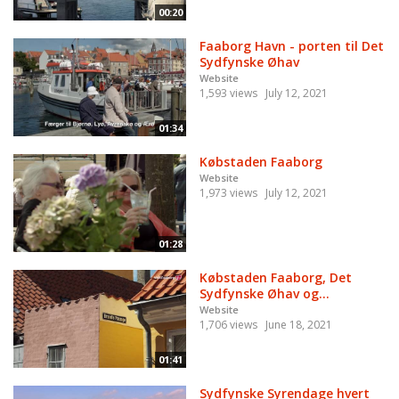
00:20
Faaborg Havn - porten til Det
Sydfynske Øhav
Website
1,593 views
July 12, 2021
01:34
Købstaden Faaborg
Website
1,973 views
July 12, 2021
01:28
Købstaden Faaborg, Det
Sydfynske Øhav og...
Website
1,706 views
June 18, 2021
01:41
Sydfynske Syrendage hvert