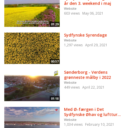
år den 3. weekend i maj
Website
603 views
May 06, 2021
01:29
Sydfynske Syrendage
Website
1,297 views
April 29, 2021
00:57
Sønderborg - Verdens
grønneste målby i 2022
Website
449 views
April 22, 2021
01:18
Med Ø-færgen i Det
Sydfynske Øhav og lufttur...
Website
1,034 views
February 10, 2021