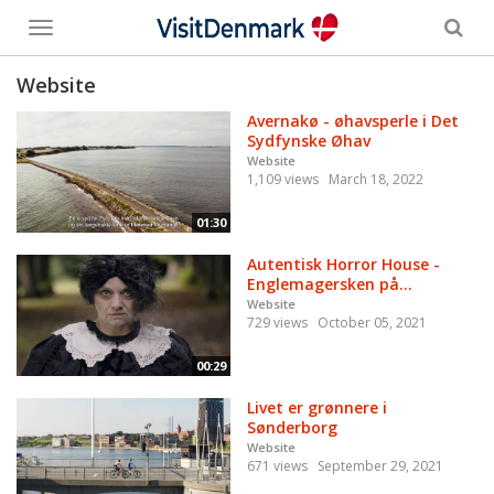
Toggle
menu
Website
Avernakø - øhavsperle i Det
Sydfynske Øhav
Website
1,109 views
March 18, 2022
01:30
Autentisk Horror House -
Englemagersken på...
Website
729 views
October 05, 2021
00:29
Livet er grønnere i
Sønderborg
Website
671 views
September 29, 2021