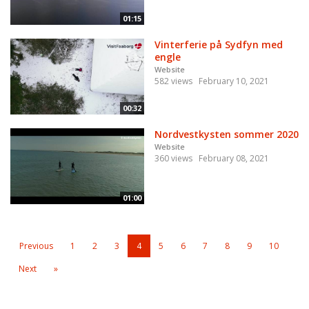
01:15
Vinterferie på Sydfyn med
engle
Website
582 views
February 10, 2021
00:32
Nordvestkysten sommer 2020
Website
360 views
February 08, 2021
01:00
Previous
1
2
3
4
5
6
7
8
9
10
Next
»